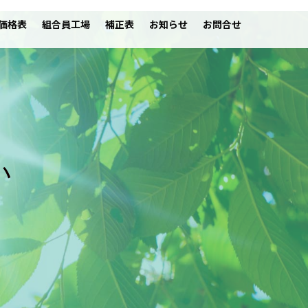
価格表
組合員工場
補正表
お知らせ
お問合せ
い